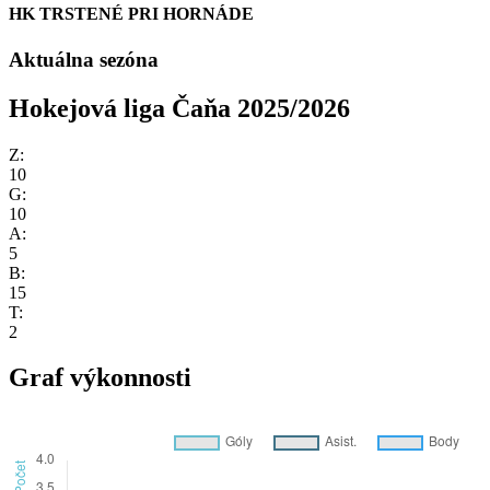
HK TRSTENÉ PRI HORNÁDE
Aktuálna sezóna
Hokejová liga Čaňa 2025/2026
Z:
10
G:
10
A:
5
B:
15
T:
2
Graf výkonnosti