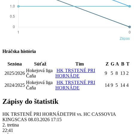
Hráčska história
Sezóna
Súťaž
Tím
Z
G
A
B
T
Hokejová liga
HK TRSTENÉ PRI
2025/2026
9
5
8
13
2
Čaňa
HORNÁDE
Hokejová liga
HK TRSTENÉ PRI
2024/2025
14
9
5
14
4
Čaňa
HORNÁDE
Zápisy do štatistík
HK TRSTENÉ PRI HORNÁDE
TPH
vs.
HC CASSOVIA
KINGS
CAS
08.03.2026 17:15
2. tretina
22:41