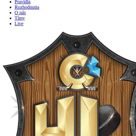
Pravidlá
Rozhodnutia
O nás
Tímy
Live