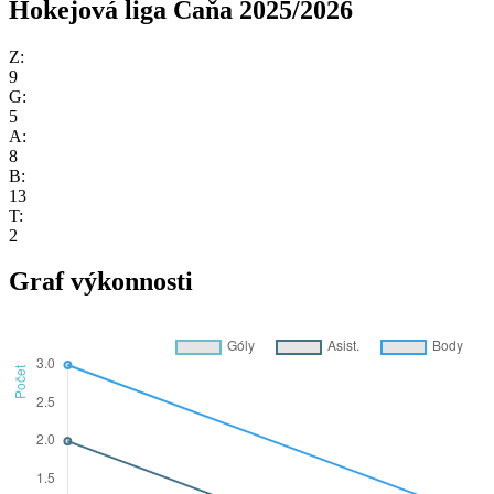
Hokejová liga Čaňa 2025/2026
Z:
9
G:
5
A:
8
B:
13
T:
2
Graf výkonnosti