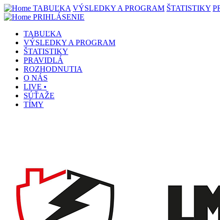
TABUĽKA
VÝSLEDKY A PROGRAM
ŠTATISTIKY
P
PRIHLÁSENIE
TABUĽKA
VÝSLEDKY A PROGRAM
ŠTATISTIKY
PRAVIDLÁ
ROZHODNUTIA
O NÁS
LIVE •
SÚŤAŽE
TÍMY