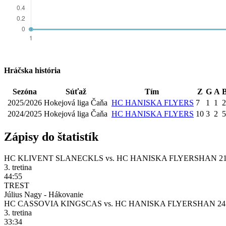
Hráčska história
Sezóna
Súťaž
Tím
Z
G
A
2025/2026
Hokejová liga Čaňa
HC HANISKA FLYERS
7
1
1
2
2024/2025
Hokejová liga Čaňa
HC HANISKA FLYERS
10
3
2
5
Zápisy do štatistík
HC KLIVENT SLANEC
KLS
vs.
HC HANISKA FLYERS
HAN
21
3. tretina
44:55
TREST
Július Nagy - Hákovanie
HC CASSOVIA KINGS
CAS
vs.
HC HANISKA FLYERS
HAN
24
3. tretina
33:34