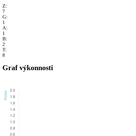
Z:
7
G:
1
A:
1
B:
2
T:
8
Graf výkonnosti