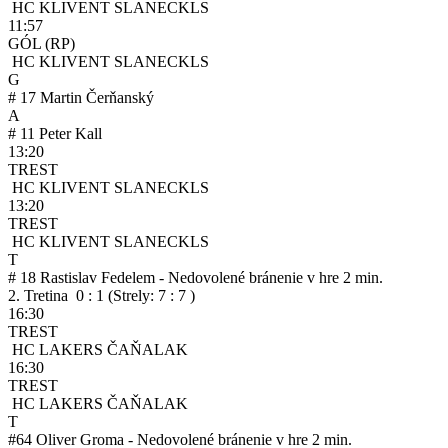
HC KLIVENT SLANEC
KLS
11:57
GÓL
(RP)
HC KLIVENT SLANEC
KLS
G
#
17
Martin Čerňanský
A
#
11
Peter Kall
13:20
TREST
HC KLIVENT SLANEC
KLS
13:20
TREST
HC KLIVENT SLANEC
KLS
T
#
18
Rastislav Fedelem - Nedovolené bránenie v hre
2 min.
2. Tretina 0 : 1
(Strely: 7 : 7 )
16:30
TREST
HC LAKERS ČAŇA
LAK
16:30
TREST
HC LAKERS ČAŇA
LAK
T
#
64
Oliver Groma - Nedovolené bránenie v hre
2 min.