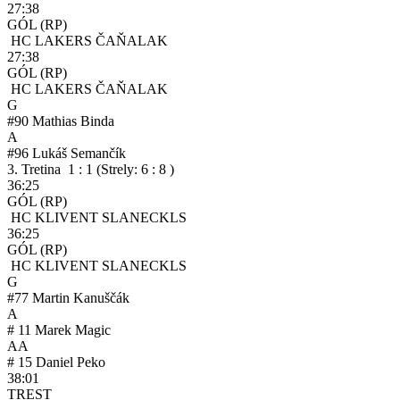
27:38
GÓL
(RP)
HC LAKERS ČAŇA
LAK
27:38
GÓL
(RP)
HC LAKERS ČAŇA
LAK
G
#
90
Mathias Binda
A
#
96
Lukáš Semančík
3. Tretina 1 : 1
(Strely: 6 : 8 )
36:25
GÓL
(RP)
HC KLIVENT SLANEC
KLS
36:25
GÓL
(RP)
HC KLIVENT SLANEC
KLS
G
#
77
Martin Kanuščák
A
#
11
Marek Magic
AA
#
15
Daniel Peko
38:01
TREST