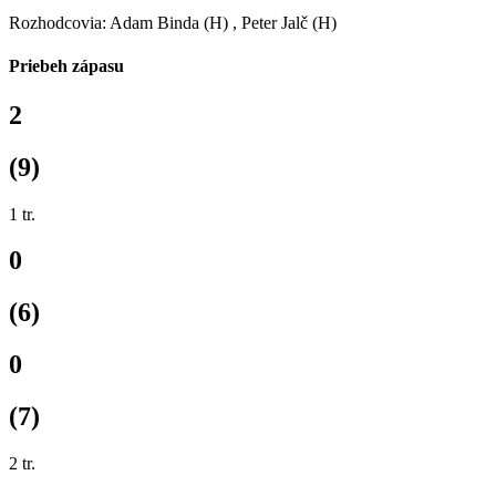
Rozhodcovia:
Adam Binda (H)
,
Peter Jalč (H)
Priebeh zápasu
2
(9)
1
tr.
0
(6)
0
(7)
2
tr.