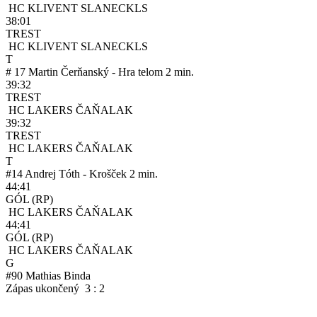
HC KLIVENT SLANEC
KLS
38:01
TREST
HC KLIVENT SLANEC
KLS
T
#
17
Martin Čerňanský - Hra telom
2 min.
39:32
TREST
HC LAKERS ČAŇA
LAK
39:32
TREST
HC LAKERS ČAŇA
LAK
T
#
14
Andrej Tóth - Krošček
2 min.
44:41
GÓL
(RP)
HC LAKERS ČAŇA
LAK
44:41
GÓL
(RP)
HC LAKERS ČAŇA
LAK
G
#
90
Mathias Binda
Zápas ukončený 3 : 2