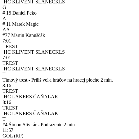
HC KLIVENT SLANEC
KLS
G
#
15
Daniel Peko
A
#
11
Marek Magic
AA
#
77
Martin Kanuščák
7:01
TREST
HC KLIVENT SLANEC
KLS
7:01
TREST
HC KLIVENT SLANEC
KLS
T
Tímový trest - Príliš veľa hráčov na hracej ploche
2 min.
8:16
TREST
HC LAKERS ČAŇA
LAK
8:16
TREST
HC LAKERS ČAŇA
LAK
T
#
4
Šimon Slivkár - Podrazenie
2 min.
11:57
GÓL
(RP)