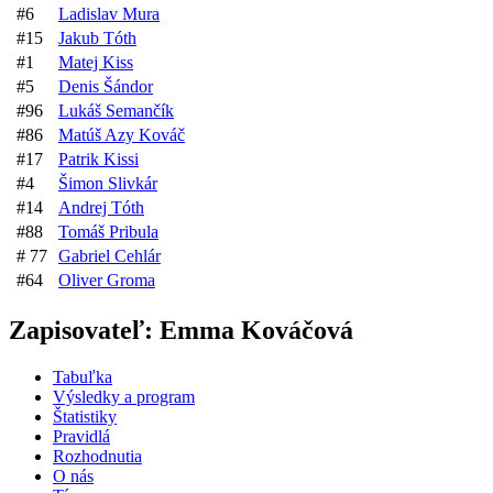
#
6
Ladislav Mura
#
15
Jakub Tóth
#
1
Matej Kiss
#
5
Denis Šándor
#
96
Lukáš Semančík
#
86
Matúš Azy Kováč
#
17
Patrik Kissi
#
4
Šimon Slivkár
#
14
Andrej Tóth
#
88
Tomáš Pribula
#
77
Gabriel Cehlár
#
64
Oliver Groma
Zapisovateľ:
Emma Kováčová
Tabuľka
Výsledky a program
Štatistiky
Pravidlá
Rozhodnutia
O nás