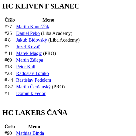
HC KLIVENT SLANEC
Číšlo
Meno
#
77
Martin Kanuščák
#
25
Daniel Peko
(Liba Academy)
#
8
Jakub Bidovský
(Liba Academy)
#
7
Jozef Kovaľ
#
11
Marek Magic
(PRO)
#
69
Martin Zálepa
#
18
Peter Kall
#
23
Radoslav Tomko
#
44
Rastislav Fedelem
#
87
Martin Čerňanský
(PRO)
#
1
Dominik Fedor
HC LAKERS ČAŇA
Číslo
Meno
#
90
Mathias Binda