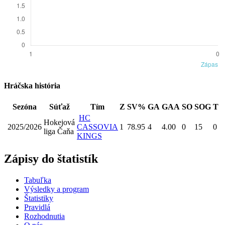
Hráčska história
Sezóna
Súťaž
Tím
Z
SV%
GA
GAA
SO
SOG
T
HC
Hokejová
2025/2026
CASSOVIA
1
78.95
4
4.00
0
15
0
liga Čaňa
KINGS
Zápisy do štatistík
Tabuľka
Výsledky a program
Štatistiky
Pravidlá
Rozhodnutia