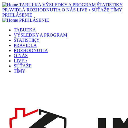
TABUĽKA
VÝSLEDKY A PROGRAM
ŠTATISTIKY
PRAVIDLÁ
ROZHODNUTIA
O NÁS
LIVE •
SÚŤAŽE
TÍMY
PRIHLÁSENIE
PRIHLÁSENIE
TABUĽKA
VÝSLEDKY A PROGRAM
ŠTATISTIKY
PRAVIDLÁ
ROZHODNUTIA
O NÁS
LIVE •
SÚŤAŽE
TÍMY